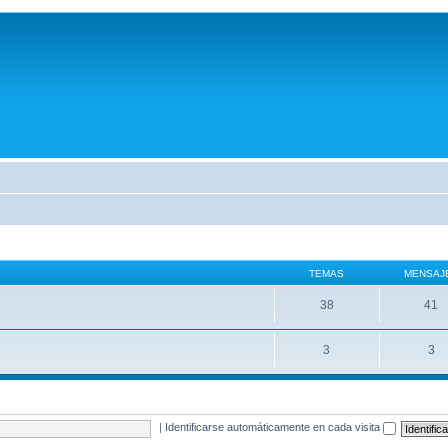
TEMAS
MENSAJ
38
41
3
3
|
Identificarse automáticamente en cada visita