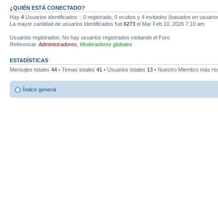
¿QUIÉN ESTÁ CONECTADO?
Hay
4
Usuarios identificados :: 0 registrado, 0 ocultos y 4 invitados (basados en usuario
La mayor cantidad de usuarios identificados fue
6273
el Mar Feb 10, 2026 7:10 am
Usuarios registrados: No hay usuarios registrados visitando el Foro
Referencia:
Administradores
,
Moderadores globales
ESTADÍSTICAS
Mensajes totales
44
• Temas totales
41
• Usuarios totales
13
• Nuestro Miembro más re
Índice general