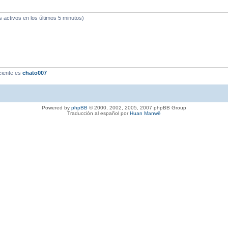
s activos en los últimos 5 minutos)
ciente es
chato007
Powered by
phpBB
© 2000, 2002, 2005, 2007 phpBB Group
Traducción al español por
Huan Manwë