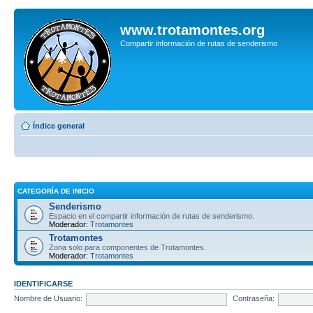
www.trotamontes.org
Compartir información de rutas de senderismo
Índice general
CATEGORÍA DE INICIO
Senderismo
Espacio en el compartir información de rutas de senderismo.
Moderador:
Trotamontes
Trotamontes
Zona solo para componentes de Trotamontes.
Moderador:
Trotamontes
IDENTIFICARSE
Nombre de Usuario:
Contraseña: