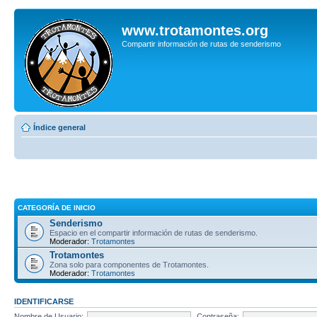
www.trotamontes.org
Compartir información de rutas de senderismo
Índice general
CATEGORÍA DE INICIO
Senderismo
Espacio en el compartir información de rutas de senderismo.
Moderador:
Trotamontes
Trotamontes
Zona solo para componentes de Trotamontes.
Moderador:
Trotamontes
IDENTIFICARSE
Nombre de Usuario:
Contraseña: