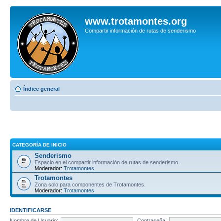
www.trotamontes.org
Compartir información de rutas de senderismo
Índice general
CATEGORÍA DE INICIO
Senderismo
Espacio en el compartir información de rutas de senderismo.
Moderador:
Trotamontes
Trotamontes
Zona solo para componentes de Trotamontes.
Moderador:
Trotamontes
IDENTIFICARSE
Nombre de Usuario:
Contraseña: