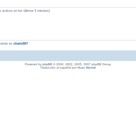
s activos en los últimos 5 minutos)
ciente es
chato007
Powered by
phpBB
© 2000, 2002, 2005, 2007 phpBB Group
Traducción al español por
Huan Manwë