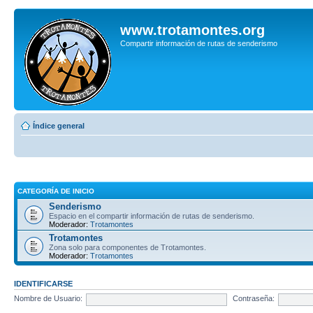
www.trotamontes.org
Compartir información de rutas de senderismo
Índice general
CATEGORÍA DE INICIO
Senderismo
Espacio en el compartir información de rutas de senderismo.
Moderador:
Trotamontes
Trotamontes
Zona solo para componentes de Trotamontes.
Moderador:
Trotamontes
IDENTIFICARSE
Nombre de Usuario:
Contraseña: