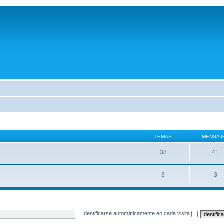
TEMAS
MENSAJ
38
41
3
3
|
Identificarse automáticamente en cada visita