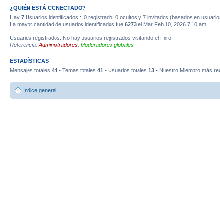
¿QUIÉN ESTÁ CONECTADO?
Hay
7
Usuarios identificados :: 0 registrado, 0 ocultos y 7 invitados (basados en usuario
La mayor cantidad de usuarios identificados fue
6273
el Mar Feb 10, 2026 7:10 am
Usuarios registrados: No hay usuarios registrados visitando el Foro
Referencia:
Administradores
,
Moderadores globales
ESTADÍSTICAS
Mensajes totales
44
• Temas totales
41
• Usuarios totales
13
• Nuestro Miembro más re
Índice general