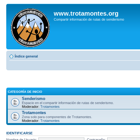
www.trotamontes.org
Compartir información de rutas de senderismo
Índice general
CATEGORÍA DE INICIO
Senderismo
Espacio en el compartir información de rutas de senderismo.
Moderador:
Trotamontes
Trotamontes
Zona solo para componentes de Trotamontes.
Moderador:
Trotamontes
IDENTIFICARSE
Nombre de Usuario:
Contraseña: