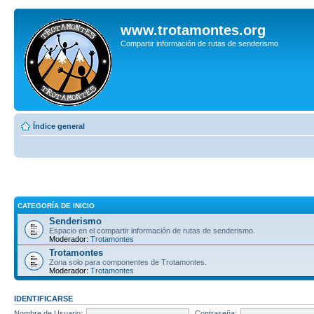
www.trotamontes.org
Compartir información de rutas de senderismo
Índice general
CATEGORÍA DE INICIO
Senderismo
Espacio en el compartir información de rutas de senderismo.
Moderador:
Trotamontes
Trotamontes
Zona solo para componentes de Trotamontes.
Moderador:
Trotamontes
IDENTIFICARSE
Nombre de Usuario:
Contraseña: