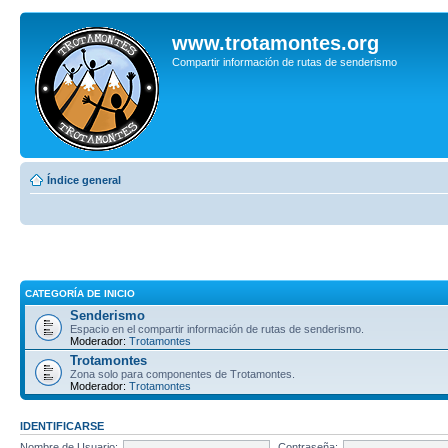
www.trotamontes.org
Compartir información de rutas de senderismo
Índice general
CATEGORÍA DE INICIO
Senderismo
Espacio en el compartir información de rutas de senderismo.
Moderador:
Trotamontes
Trotamontes
Zona solo para componentes de Trotamontes.
Moderador:
Trotamontes
IDENTIFICARSE
Nombre de Usuario:
Contraseña: