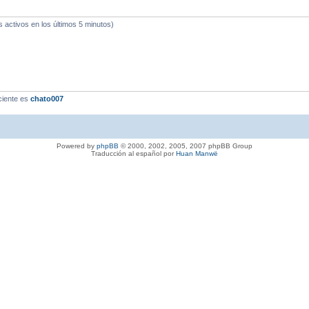
s activos en los últimos 5 minutos)
ciente es
chato007
Powered by
phpBB
© 2000, 2002, 2005, 2007 phpBB Group
Traducción al español por
Huan Manwë