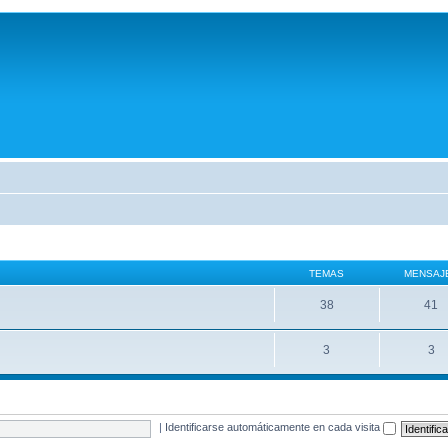
TEMAS
MENSAJ
38
41
3
3
|
Identificarse automáticamente en cada visita