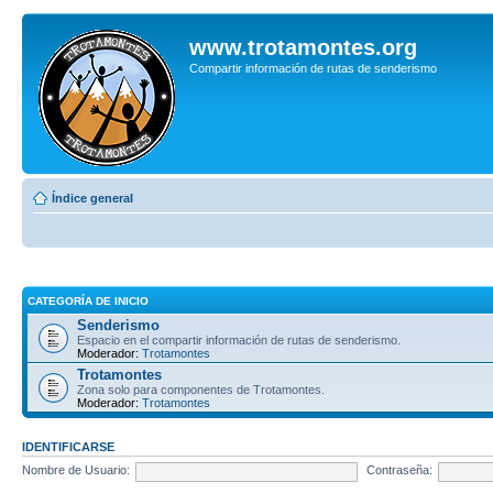
www.trotamontes.org
Compartir información de rutas de senderismo
Índice general
CATEGORÍA DE INICIO
Senderismo
Espacio en el compartir información de rutas de senderismo.
Moderador:
Trotamontes
Trotamontes
Zona solo para componentes de Trotamontes.
Moderador:
Trotamontes
IDENTIFICARSE
Nombre de Usuario:
Contraseña: