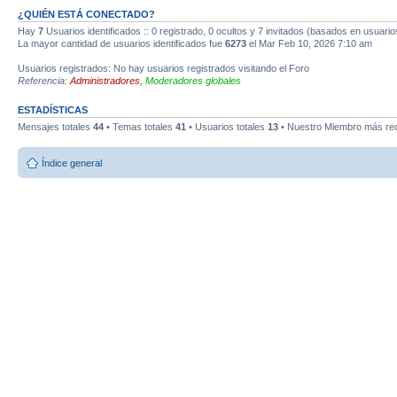
¿QUIÉN ESTÁ CONECTADO?
Hay
7
Usuarios identificados :: 0 registrado, 0 ocultos y 7 invitados (basados en usuario
La mayor cantidad de usuarios identificados fue
6273
el Mar Feb 10, 2026 7:10 am
Usuarios registrados: No hay usuarios registrados visitando el Foro
Referencia:
Administradores
,
Moderadores globales
ESTADÍSTICAS
Mensajes totales
44
• Temas totales
41
• Usuarios totales
13
• Nuestro Miembro más re
Índice general