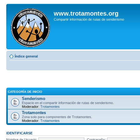
www.trotamontes.org
Compartir información de rutas de senderismo
Índice general
CATEGORÍA DE INICIO
Senderismo
Espacio en el compartir información de rutas de senderismo.
Moderador:
Trotamontes
Trotamontes
Zona solo para componentes de Trotamontes.
Moderador:
Trotamontes
IDENTIFICARSE
Nombre de Usuario:
Contraseña: