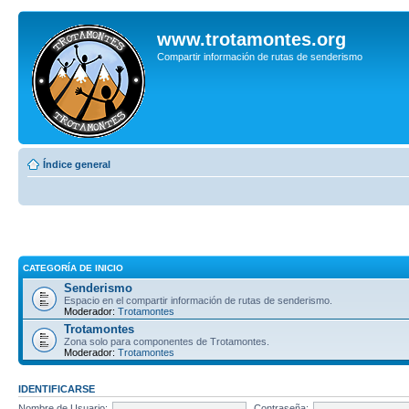
www.trotamontes.org
Compartir información de rutas de senderismo
Índice general
CATEGORÍA DE INICIO
Senderismo
Espacio en el compartir información de rutas de senderismo.
Moderador:
Trotamontes
Trotamontes
Zona solo para componentes de Trotamontes.
Moderador:
Trotamontes
IDENTIFICARSE
Nombre de Usuario:
Contraseña: