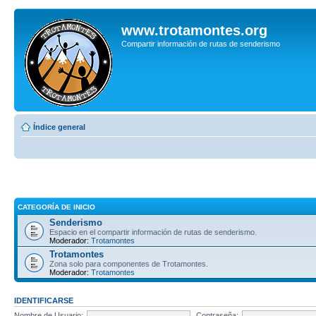
www.trotamontes.org
Compartir información de rutas de senderismo
Índice general
CATEGORÍA DE INICIO
Senderismo
Espacio en el compartir información de rutas de senderismo.
Moderador:
Trotamontes
Trotamontes
Zona solo para componentes de Trotamontes.
Moderador:
Trotamontes
IDENTIFICARSE
Nombre de Usuario:
Contraseña: