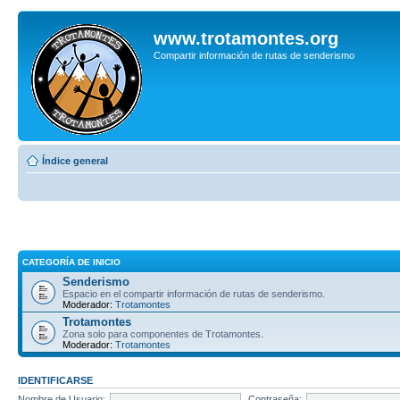
www.trotamontes.org
Compartir información de rutas de senderismo
Índice general
CATEGORÍA DE INICIO
Senderismo
Espacio en el compartir información de rutas de senderismo.
Moderador:
Trotamontes
Trotamontes
Zona solo para componentes de Trotamontes.
Moderador:
Trotamontes
IDENTIFICARSE
Nombre de Usuario:
Contraseña: