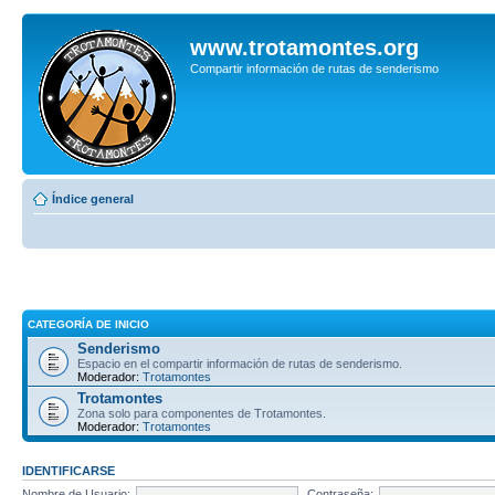
www.trotamontes.org
Compartir información de rutas de senderismo
Índice general
CATEGORÍA DE INICIO
Senderismo
Espacio en el compartir información de rutas de senderismo.
Moderador:
Trotamontes
Trotamontes
Zona solo para componentes de Trotamontes.
Moderador:
Trotamontes
IDENTIFICARSE
Nombre de Usuario:
Contraseña: