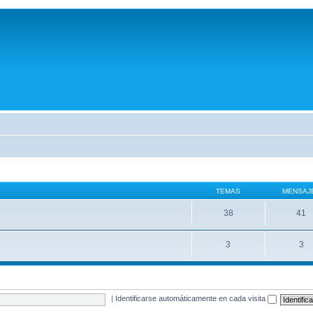
TEMAS
MENSAJ
38
41
3
3
|
Identificarse automáticamente en cada visita