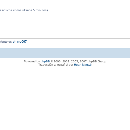
s activos en los últimos 5 minutos)
ciente es
chato007
Powered by
phpBB
© 2000, 2002, 2005, 2007 phpBB Group
Traducción al español por
Huan Manwë