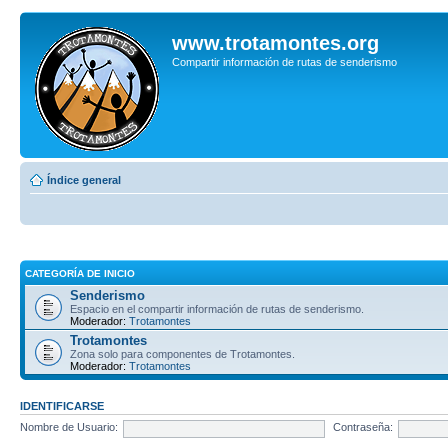
www.trotamontes.org
Compartir información de rutas de senderismo
Índice general
CATEGORÍA DE INICIO
Senderismo
Espacio en el compartir información de rutas de senderismo.
Moderador:
Trotamontes
Trotamontes
Zona solo para componentes de Trotamontes.
Moderador:
Trotamontes
IDENTIFICARSE
Nombre de Usuario:
Contraseña: