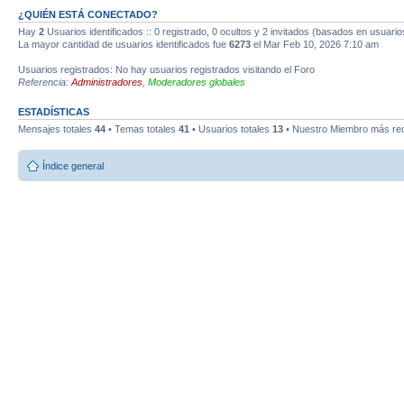
¿QUIÉN ESTÁ CONECTADO?
Hay
2
Usuarios identificados :: 0 registrado, 0 ocultos y 2 invitados (basados en usuario
La mayor cantidad de usuarios identificados fue
6273
el Mar Feb 10, 2026 7:10 am
Usuarios registrados: No hay usuarios registrados visitando el Foro
Referencia:
Administradores
,
Moderadores globales
ESTADÍSTICAS
Mensajes totales
44
• Temas totales
41
• Usuarios totales
13
• Nuestro Miembro más re
Índice general