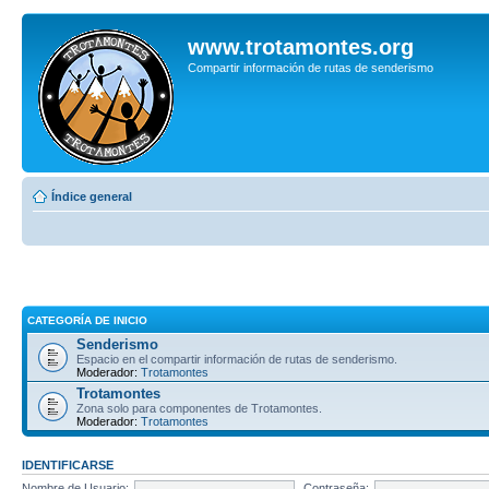
www.trotamontes.org
Compartir información de rutas de senderismo
Índice general
CATEGORÍA DE INICIO
Senderismo
Espacio en el compartir información de rutas de senderismo.
Moderador:
Trotamontes
Trotamontes
Zona solo para componentes de Trotamontes.
Moderador:
Trotamontes
IDENTIFICARSE
Nombre de Usuario:
Contraseña: