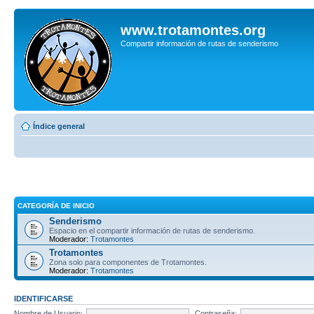
www.trotamontes.org
Compartir información de rutas de senderismo
Índice general
CATEGORÍA DE INICIO
Senderismo
Espacio en el compartir información de rutas de senderismo.
Moderador:
Trotamontes
Trotamontes
Zona solo para componentes de Trotamontes.
Moderador:
Trotamontes
IDENTIFICARSE
Nombre de Usuario:
Contraseña: