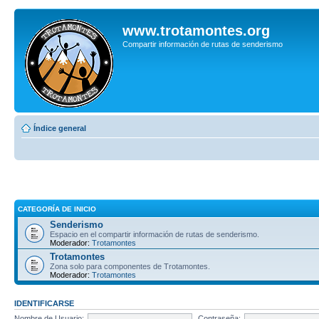
www.trotamontes.org
Compartir información de rutas de senderismo
Índice general
CATEGORÍA DE INICIO
Senderismo
Espacio en el compartir información de rutas de senderismo.
Moderador:
Trotamontes
Trotamontes
Zona solo para componentes de Trotamontes.
Moderador:
Trotamontes
IDENTIFICARSE
Nombre de Usuario:
Contraseña: