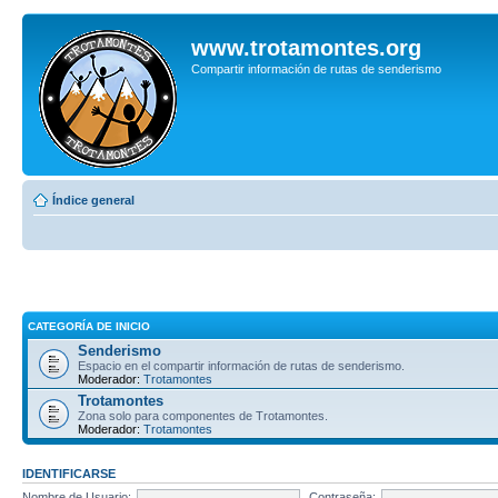
www.trotamontes.org
Compartir información de rutas de senderismo
Índice general
CATEGORÍA DE INICIO
Senderismo
Espacio en el compartir información de rutas de senderismo.
Moderador:
Trotamontes
Trotamontes
Zona solo para componentes de Trotamontes.
Moderador:
Trotamontes
IDENTIFICARSE
Nombre de Usuario:
Contraseña: