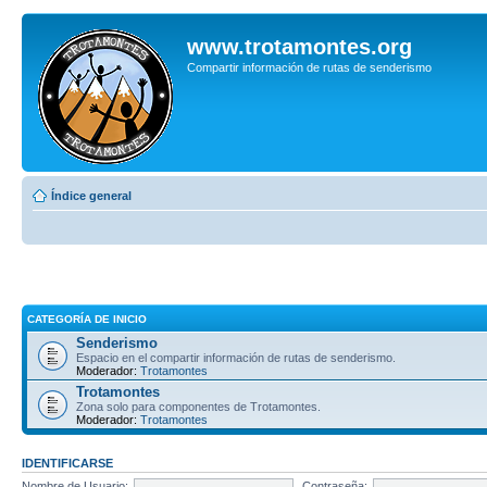
www.trotamontes.org
Compartir información de rutas de senderismo
Índice general
CATEGORÍA DE INICIO
Senderismo
Espacio en el compartir información de rutas de senderismo.
Moderador:
Trotamontes
Trotamontes
Zona solo para componentes de Trotamontes.
Moderador:
Trotamontes
IDENTIFICARSE
Nombre de Usuario:
Contraseña: