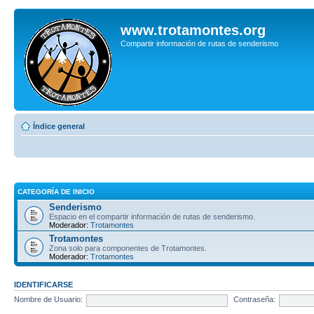
www.trotamontes.org
Compartir información de rutas de senderismo
Índice general
CATEGORÍA DE INICIO
Senderismo
Espacio en el compartir información de rutas de senderismo.
Moderador:
Trotamontes
Trotamontes
Zona solo para componentes de Trotamontes.
Moderador:
Trotamontes
IDENTIFICARSE
Nombre de Usuario:
Contraseña: