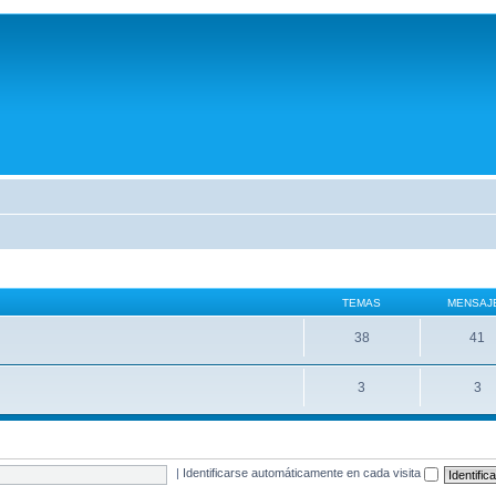
TEMAS
MENSAJ
38
41
3
3
|
Identificarse automáticamente en cada visita