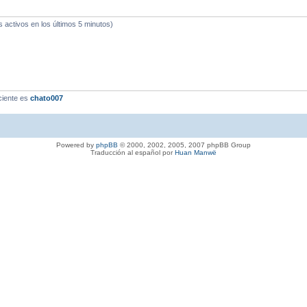
s activos en los últimos 5 minutos)
ciente es
chato007
Powered by
phpBB
© 2000, 2002, 2005, 2007 phpBB Group
Traducción al español por
Huan Manwë