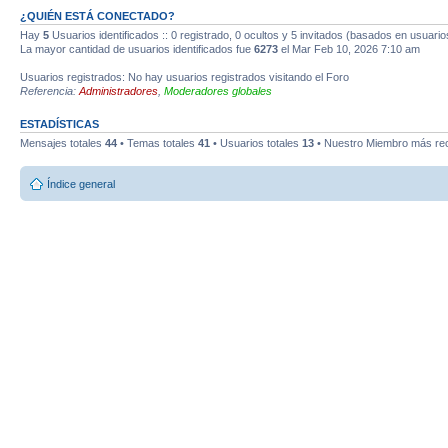
¿QUIÉN ESTÁ CONECTADO?
Hay
5
Usuarios identificados :: 0 registrado, 0 ocultos y 5 invitados (basados en usuario
La mayor cantidad de usuarios identificados fue
6273
el Mar Feb 10, 2026 7:10 am
Usuarios registrados: No hay usuarios registrados visitando el Foro
Referencia:
Administradores
,
Moderadores globales
ESTADÍSTICAS
Mensajes totales
44
• Temas totales
41
• Usuarios totales
13
• Nuestro Miembro más re
Índice general