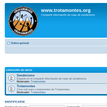
www.trotamontes.org
Compartir información de rutas de senderismo
Índice general
CATEGORÍA DE INICIO
Senderismo
Espacio en el compartir información de rutas de senderismo.
Moderador:
Trotamontes
Trotamontes
Zona solo para componentes de Trotamontes.
Moderador:
Trotamontes
IDENTIFICARSE
Nombre de Usuario:
Contraseña: