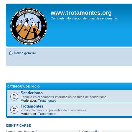
www.trotamontes.org
Compartir información de rutas de senderismo
Índice general
CATEGORÍA DE INICIO
Senderismo
Espacio en el compartir información de rutas de senderismo.
Moderador:
Trotamontes
Trotamontes
Zona solo para componentes de Trotamontes.
Moderador:
Trotamontes
IDENTIFICARSE
Nombre de Usuario:
Contraseña: