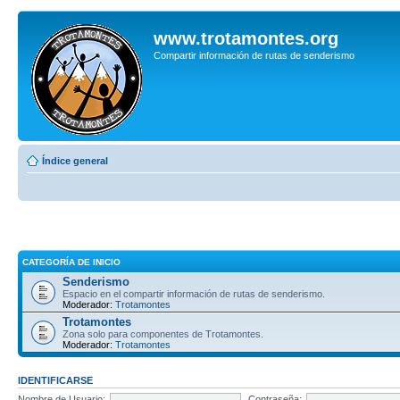
www.trotamontes.org
Compartir información de rutas de senderismo
Índice general
CATEGORÍA DE INICIO
Senderismo
Espacio en el compartir información de rutas de senderismo.
Moderador:
Trotamontes
Trotamontes
Zona solo para componentes de Trotamontes.
Moderador:
Trotamontes
IDENTIFICARSE
Nombre de Usuario:
Contraseña: