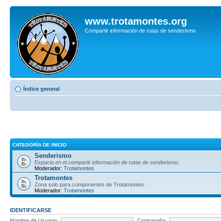
www.trotamontes.org
Compartir información de rutas de senderismo
Índice general
CATEGORÍA DE INICIO
Senderismo
Espacio en el compartir información de rutas de senderismo.
Moderador:
Trotamontes
Trotamontes
Zona solo para componentes de Trotamontes.
Moderador:
Trotamontes
IDENTIFICARSE
Nombre de Usuario:
Contraseña: