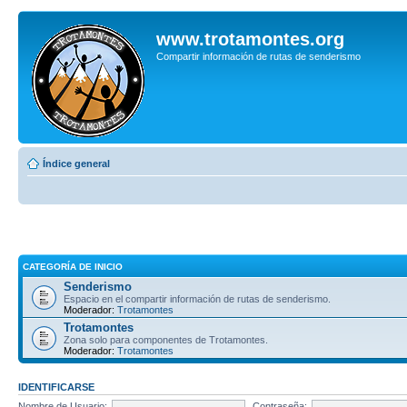
www.trotamontes.org
Compartir información de rutas de senderismo
Índice general
CATEGORÍA DE INICIO
Senderismo
Espacio en el compartir información de rutas de senderismo.
Moderador:
Trotamontes
Trotamontes
Zona solo para componentes de Trotamontes.
Moderador:
Trotamontes
IDENTIFICARSE
Nombre de Usuario:
Contraseña: