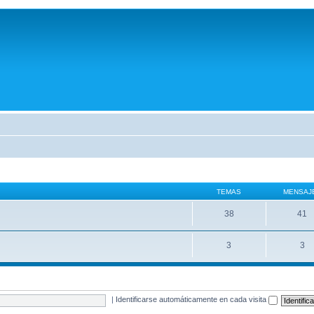
TEMAS
MENSAJ
38
41
3
3
|
Identificarse automáticamente en cada visita