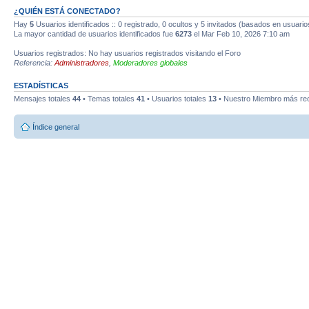
¿QUIÉN ESTÁ CONECTADO?
Hay
5
Usuarios identificados :: 0 registrado, 0 ocultos y 5 invitados (basados en usuario
La mayor cantidad de usuarios identificados fue
6273
el Mar Feb 10, 2026 7:10 am
Usuarios registrados: No hay usuarios registrados visitando el Foro
Referencia:
Administradores
,
Moderadores globales
ESTADÍSTICAS
Mensajes totales
44
• Temas totales
41
• Usuarios totales
13
• Nuestro Miembro más re
Índice general