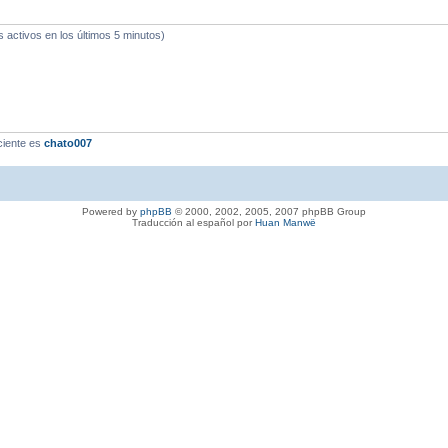
s activos en los últimos 5 minutos)
ciente es
chato007
Powered by
phpBB
© 2000, 2002, 2005, 2007 phpBB Group
Traducción al español por
Huan Manwë