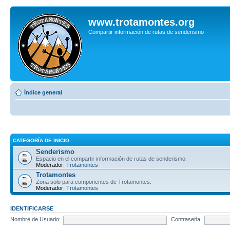
www.trotamontes.org
Compartir información de rutas de senderismo
Índice general
CATEGORÍA DE INICIO
Senderismo
Espacio en el compartir información de rutas de senderismo.
Moderador:
Trotamontes
Trotamontes
Zona solo para componentes de Trotamontes.
Moderador:
Trotamontes
IDENTIFICARSE
Nombre de Usuario:
Contraseña: