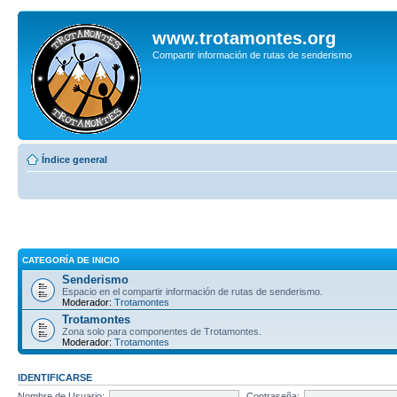
www.trotamontes.org
Compartir información de rutas de senderismo
Índice general
CATEGORÍA DE INICIO
Senderismo
Espacio en el compartir información de rutas de senderismo.
Moderador:
Trotamontes
Trotamontes
Zona solo para componentes de Trotamontes.
Moderador:
Trotamontes
IDENTIFICARSE
Nombre de Usuario:
Contraseña: