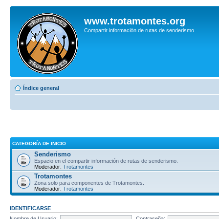
www.trotamontes.org
Compartir información de rutas de senderismo
Índice general
CATEGORÍA DE INICIO
Senderismo
Espacio en el compartir información de rutas de senderismo.
Moderador:
Trotamontes
Trotamontes
Zona solo para componentes de Trotamontes.
Moderador:
Trotamontes
IDENTIFICARSE
Nombre de Usuario:
Contraseña: