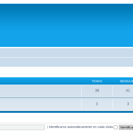
TEMAS
MENSAJ
38
41
3
3
|
Identificarse automáticamente en cada visita