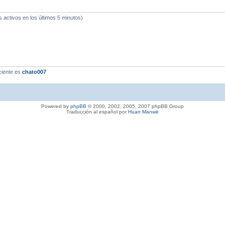
s activos en los últimos 5 minutos)
ciente es
chato007
Powered by
phpBB
© 2000, 2002, 2005, 2007 phpBB Group
Traducción al español por
Huan Manwë