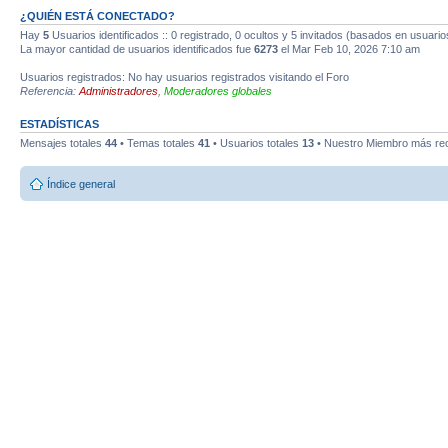
¿QUIÉN ESTÁ CONECTADO?
Hay
5
Usuarios identificados :: 0 registrado, 0 ocultos y 5 invitados (basados en usuario
La mayor cantidad de usuarios identificados fue
6273
el Mar Feb 10, 2026 7:10 am
Usuarios registrados: No hay usuarios registrados visitando el Foro
Referencia:
Administradores
,
Moderadores globales
ESTADÍSTICAS
Mensajes totales
44
• Temas totales
41
• Usuarios totales
13
• Nuestro Miembro más re
Índice general