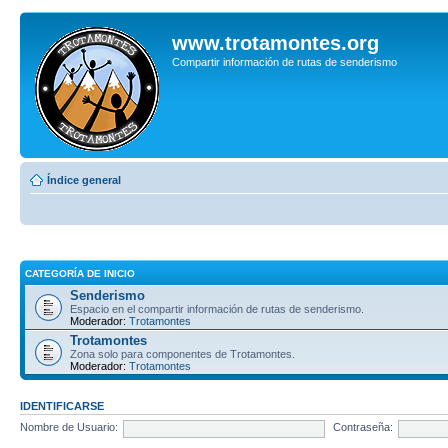
www.trotamontes.org
Compartir información de rutas de senderismo
Índice general
CATEGORÍA DE INICIO
Senderismo
Espacio en el compartir información de rutas de senderismo.
Moderador:
Trotamontes
Trotamontes
Zona solo para componentes de Trotamontes.
Moderador:
Trotamontes
IDENTIFICARSE
Nombre de Usuario:
Contraseña: