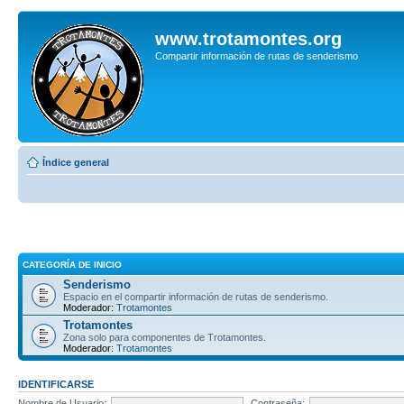
www.trotamontes.org
Compartir información de rutas de senderismo
Índice general
CATEGORÍA DE INICIO
Senderismo
Espacio en el compartir información de rutas de senderismo.
Moderador:
Trotamontes
Trotamontes
Zona solo para componentes de Trotamontes.
Moderador:
Trotamontes
IDENTIFICARSE
Nombre de Usuario:
Contraseña: