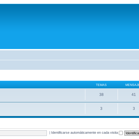
TEMAS
MENSAJ
38
41
3
3
|
Identificarse automáticamente en cada visita