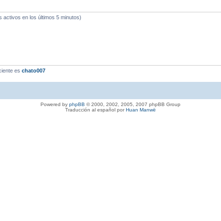
s activos en los últimos 5 minutos)
ciente es
chato007
Powered by
phpBB
© 2000, 2002, 2005, 2007 phpBB Group
Traducción al español por
Huan Manwë