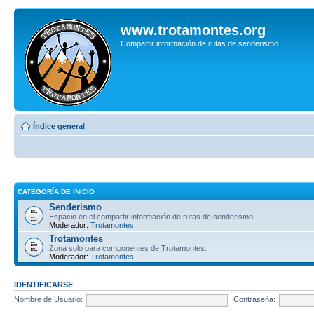
www.trotamontes.org
Compartir información de rutas de senderismo
Índice general
CATEGORÍA DE INICIO
Senderismo
Espacio en el compartir información de rutas de senderismo.
Moderador:
Trotamontes
Trotamontes
Zona solo para componentes de Trotamontes.
Moderador:
Trotamontes
IDENTIFICARSE
Nombre de Usuario:
Contraseña: