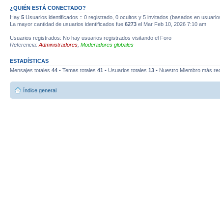
¿QUIÉN ESTÁ CONECTADO?
Hay
5
Usuarios identificados :: 0 registrado, 0 ocultos y 5 invitados (basados en usuario
La mayor cantidad de usuarios identificados fue
6273
el Mar Feb 10, 2026 7:10 am
Usuarios registrados: No hay usuarios registrados visitando el Foro
Referencia:
Administradores
,
Moderadores globales
ESTADÍSTICAS
Mensajes totales
44
• Temas totales
41
• Usuarios totales
13
• Nuestro Miembro más re
Índice general