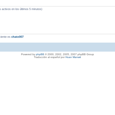
s activos en los últimos 5 minutos)
ciente es
chato007
Powered by
phpBB
© 2000, 2002, 2005, 2007 phpBB Group
Traducción al español por
Huan Manwë