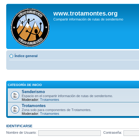
www.trotamontes.org
Compartir información de rutas de senderismo
Índice general
CATEGORÍA DE INICIO
Senderismo
Espacio en el compartir información de rutas de senderismo.
Moderador:
Trotamontes
Trotamontes
Zona solo para componentes de Trotamontes.
Moderador:
Trotamontes
IDENTIFICARSE
Nombre de Usuario:
Contraseña: