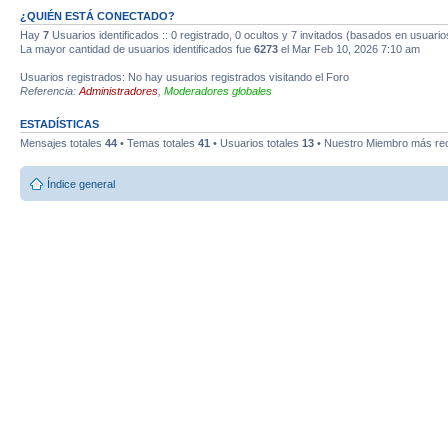
¿QUIÉN ESTÁ CONECTADO?
Hay
7
Usuarios identificados :: 0 registrado, 0 ocultos y 7 invitados (basados en usuario
La mayor cantidad de usuarios identificados fue
6273
el Mar Feb 10, 2026 7:10 am
Usuarios registrados: No hay usuarios registrados visitando el Foro
Referencia:
Administradores
,
Moderadores globales
ESTADÍSTICAS
Mensajes totales
44
• Temas totales
41
• Usuarios totales
13
• Nuestro Miembro más re
Índice general