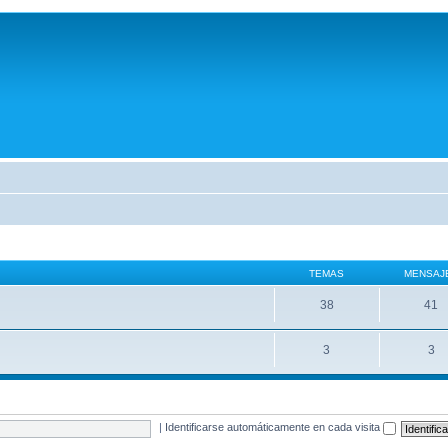
TEMAS
MENSAJ
38
41
3
3
|
Identificarse automáticamente en cada visita