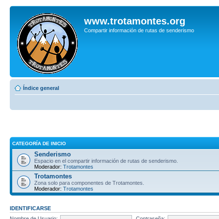
www.trotamontes.org
Compartir información de rutas de senderismo
Índice general
CATEGORÍA DE INICIO
Senderismo
Espacio en el compartir información de rutas de senderismo.
Moderador:
Trotamontes
Trotamontes
Zona solo para componentes de Trotamontes.
Moderador:
Trotamontes
IDENTIFICARSE
Nombre de Usuario:
Contraseña: