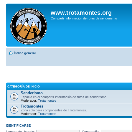
www.trotamontes.org
Compartir información de rutas de senderismo
Índice general
CATEGORÍA DE INICIO
Senderismo
Espacio en el compartir información de rutas de senderismo.
Moderador:
Trotamontes
Trotamontes
Zona solo para componentes de Trotamontes.
Moderador:
Trotamontes
IDENTIFICARSE
Nombre de Usuario:
Contraseña: