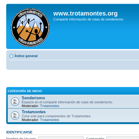
www.trotamontes.org
Compartir información de rutas de senderismo
Índice general
CATEGORÍA DE INICIO
Senderismo
Espacio en el compartir información de rutas de senderismo.
Moderador:
Trotamontes
Trotamontes
Zona solo para componentes de Trotamontes.
Moderador:
Trotamontes
IDENTIFICARSE
Nombre de Usuario:
Contraseña: