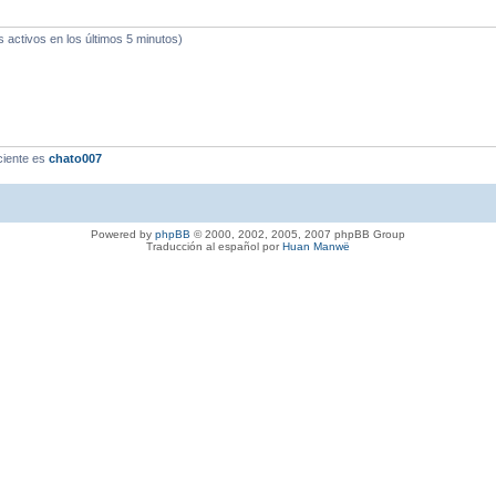
s activos en los últimos 5 minutos)
ciente es
chato007
Powered by
phpBB
© 2000, 2002, 2005, 2007 phpBB Group
Traducción al español por
Huan Manwë