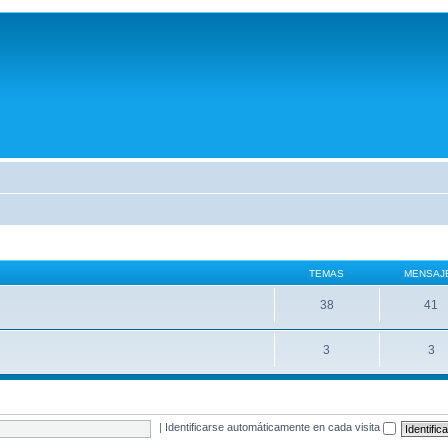
TEMAS
MENSAJ
38
41
3
3
|
Identificarse automáticamente en cada visita