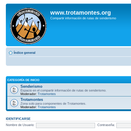
www.trotamontes.org
Compartir información de rutas de senderismo
Índice general
CATEGORÍA DE INICIO
Senderismo
Espacio en el compartir información de rutas de senderismo.
Moderador:
Trotamontes
Trotamontes
Zona solo para componentes de Trotamontes.
Moderador:
Trotamontes
IDENTIFICARSE
Nombre de Usuario:
Contraseña: