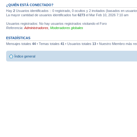
¿QUIÉN ESTÁ CONECTADO?
Hay
2
Usuarios identificados :: 0 registrado, 0 ocultos y 2 invitados (basados en usuario
La mayor cantidad de usuarios identificados fue
6273
el Mar Feb 10, 2026 7:10 am
Usuarios registrados: No hay usuarios registrados visitando el Foro
Referencia:
Administradores
,
Moderadores globales
ESTADÍSTICAS
Mensajes totales
44
• Temas totales
41
• Usuarios totales
13
• Nuestro Miembro más re
Índice general