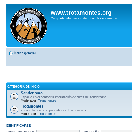
www.trotamontes.org
Compartir información de rutas de senderismo
Índice general
CATEGORÍA DE INICIO
Senderismo
Espacio en el compartir información de rutas de senderismo.
Moderador:
Trotamontes
Trotamontes
Zona solo para componentes de Trotamontes.
Moderador:
Trotamontes
IDENTIFICARSE
Nombre de Usuario:
Contraseña: