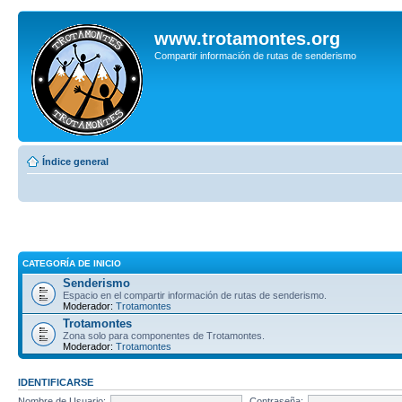
www.trotamontes.org
Compartir información de rutas de senderismo
Índice general
CATEGORÍA DE INICIO
Senderismo
Espacio en el compartir información de rutas de senderismo.
Moderador:
Trotamontes
Trotamontes
Zona solo para componentes de Trotamontes.
Moderador:
Trotamontes
IDENTIFICARSE
Nombre de Usuario:
Contraseña: