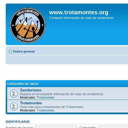
www.trotamontes.org
Compartir información de rutas de senderismo
Índice general
CATEGORÍA DE INICIO
Senderismo
Espacio en el compartir información de rutas de senderismo.
Moderador:
Trotamontes
Trotamontes
Zona solo para componentes de Trotamontes.
Moderador:
Trotamontes
IDENTIFICARSE
Nombre de Usuario:
Contraseña: