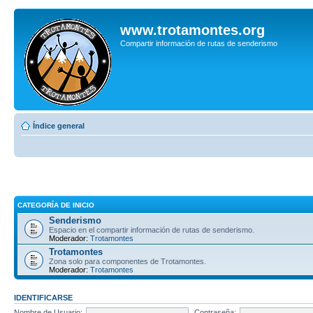
www.trotamontes.org
Compartir información de rutas de senderismo
Índice general
CATEGORÍA DE INICIO
Senderismo
Espacio en el compartir información de rutas de senderismo.
Moderador:
Trotamontes
Trotamontes
Zona solo para componentes de Trotamontes.
Moderador:
Trotamontes
IDENTIFICARSE
Nombre de Usuario:
Contraseña: