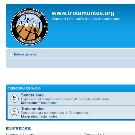
www.trotamontes.org
Compartir información de rutas de senderismo
Índice general
CATEGORÍA DE INICIO
Senderismo
Espacio en el compartir información de rutas de senderismo.
Moderador:
Trotamontes
Trotamontes
Zona solo para componentes de Trotamontes.
Moderador:
Trotamontes
IDENTIFICARSE
Nombre de Usuario:
Contraseña: