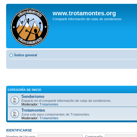
www.trotamontes.org
Compartir información de rutas de senderismo
Índice general
CATEGORÍA DE INICIO
Senderismo
Espacio en el compartir información de rutas de senderismo.
Moderador:
Trotamontes
Trotamontes
Zona solo para componentes de Trotamontes.
Moderador:
Trotamontes
IDENTIFICARSE
Nombre de Usuario:
Contraseña: