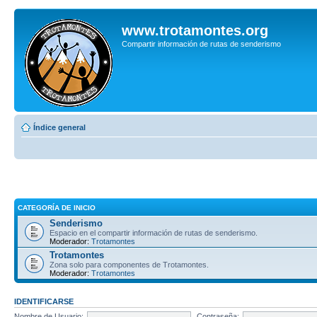
www.trotamontes.org
Compartir información de rutas de senderismo
Índice general
CATEGORÍA DE INICIO
Senderismo
Espacio en el compartir información de rutas de senderismo.
Moderador:
Trotamontes
Trotamontes
Zona solo para componentes de Trotamontes.
Moderador:
Trotamontes
IDENTIFICARSE
Nombre de Usuario:
Contraseña: