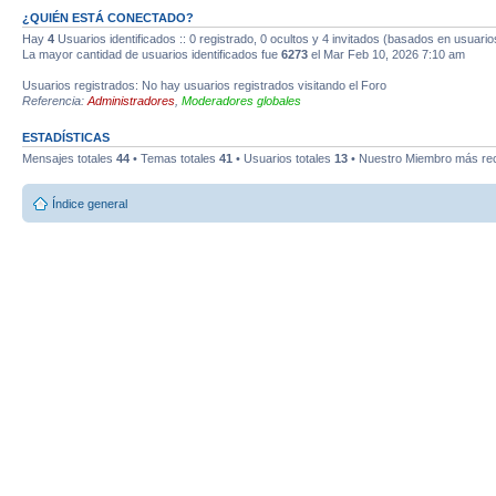
¿QUIÉN ESTÁ CONECTADO?
Hay
4
Usuarios identificados :: 0 registrado, 0 ocultos y 4 invitados (basados en usuario
La mayor cantidad de usuarios identificados fue
6273
el Mar Feb 10, 2026 7:10 am
Usuarios registrados: No hay usuarios registrados visitando el Foro
Referencia:
Administradores
,
Moderadores globales
ESTADÍSTICAS
Mensajes totales
44
• Temas totales
41
• Usuarios totales
13
• Nuestro Miembro más re
Índice general