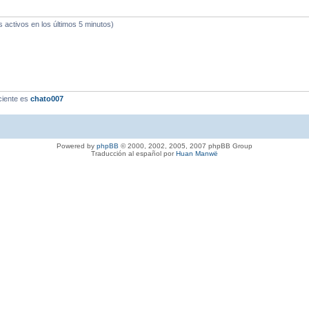
s activos en los últimos 5 minutos)
ciente es
chato007
Powered by
phpBB
© 2000, 2002, 2005, 2007 phpBB Group
Traducción al español por
Huan Manwë