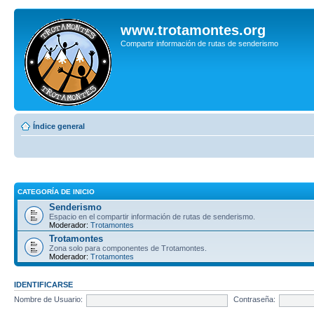
www.trotamontes.org
Compartir información de rutas de senderismo
Índice general
CATEGORÍA DE INICIO
Senderismo
Espacio en el compartir información de rutas de senderismo.
Moderador:
Trotamontes
Trotamontes
Zona solo para componentes de Trotamontes.
Moderador:
Trotamontes
IDENTIFICARSE
Nombre de Usuario:
Contraseña: