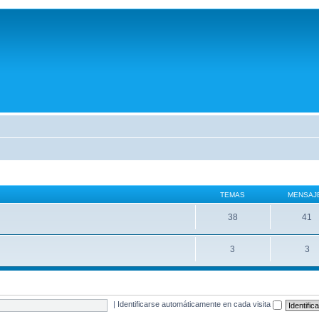
TEMAS
MENSAJ
38
41
3
3
|
Identificarse automáticamente en cada visita