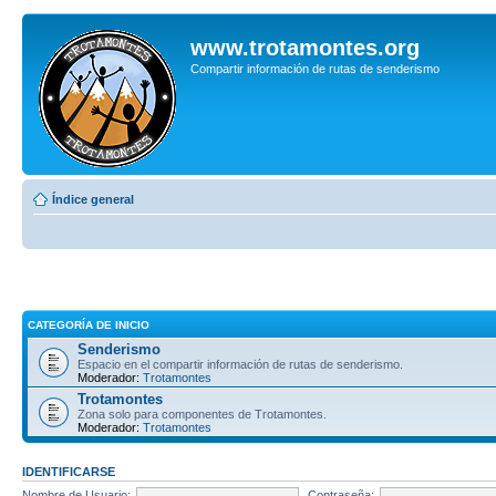
www.trotamontes.org
Compartir información de rutas de senderismo
Índice general
CATEGORÍA DE INICIO
Senderismo
Espacio en el compartir información de rutas de senderismo.
Moderador:
Trotamontes
Trotamontes
Zona solo para componentes de Trotamontes.
Moderador:
Trotamontes
IDENTIFICARSE
Nombre de Usuario:
Contraseña: