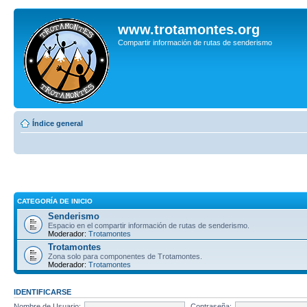
www.trotamontes.org
Compartir información de rutas de senderismo
Índice general
CATEGORÍA DE INICIO
Senderismo
Espacio en el compartir información de rutas de senderismo.
Moderador:
Trotamontes
Trotamontes
Zona solo para componentes de Trotamontes.
Moderador:
Trotamontes
IDENTIFICARSE
Nombre de Usuario:
Contraseña: