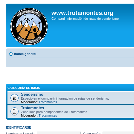
www.trotamontes.org
Compartir información de rutas de senderismo
Índice general
CATEGORÍA DE INICIO
Senderismo
Espacio en el compartir información de rutas de senderismo.
Moderador:
Trotamontes
Trotamontes
Zona solo para componentes de Trotamontes.
Moderador:
Trotamontes
IDENTIFICARSE
Nombre de Usuario:
Contraseña: