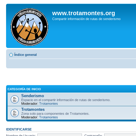
www.trotamontes.org
Compartir información de rutas de senderismo
Índice general
CATEGORÍA DE INICIO
Senderismo
Espacio en el compartir información de rutas de senderismo.
Moderador:
Trotamontes
Trotamontes
Zona solo para componentes de Trotamontes.
Moderador:
Trotamontes
IDENTIFICARSE
Nombre de Usuario:
Contraseña: