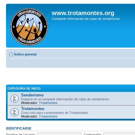
www.trotamontes.org
Compartir información de rutas de senderismo
Índice general
CATEGORÍA DE INICIO
Senderismo
Espacio en el compartir información de rutas de senderismo.
Moderador:
Trotamontes
Trotamontes
Zona solo para componentes de Trotamontes.
Moderador:
Trotamontes
IDENTIFICARSE
Nombre de Usuario:
Contraseña: