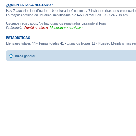
¿QUIÉN ESTÁ CONECTADO?
Hay
7
Usuarios identificados :: 0 registrado, 0 ocultos y 7 invitados (basados en usuario
La mayor cantidad de usuarios identificados fue
6273
el Mar Feb 10, 2026 7:10 am
Usuarios registrados: No hay usuarios registrados visitando el Foro
Referencia:
Administradores
,
Moderadores globales
ESTADÍSTICAS
Mensajes totales
44
• Temas totales
41
• Usuarios totales
13
• Nuestro Miembro más re
Índice general