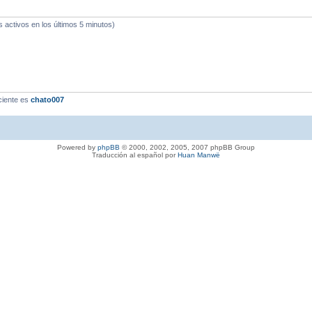
s activos en los últimos 5 minutos)
ciente es
chato007
Powered by
phpBB
© 2000, 2002, 2005, 2007 phpBB Group
Traducción al español por
Huan Manwë