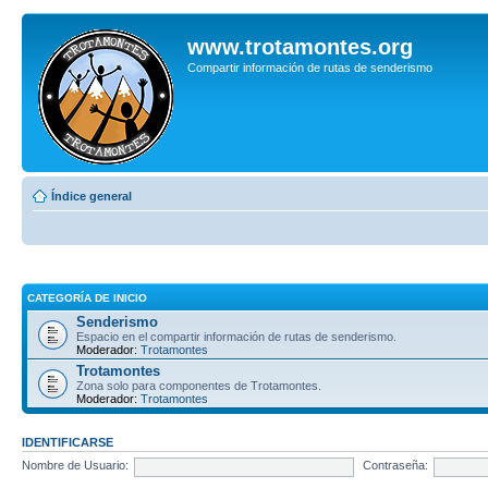
www.trotamontes.org
Compartir información de rutas de senderismo
Índice general
CATEGORÍA DE INICIO
Senderismo
Espacio en el compartir información de rutas de senderismo.
Moderador:
Trotamontes
Trotamontes
Zona solo para componentes de Trotamontes.
Moderador:
Trotamontes
IDENTIFICARSE
Nombre de Usuario:
Contraseña: