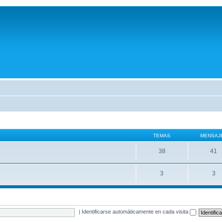
TEMAS
MENSAJ
38
41
3
3
|
Identificarse automáticamente en cada visita